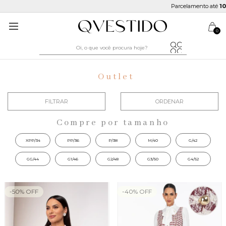
Parcelamento até
10x sem juros
0
Outlet
FILTRAR
ORDENAR
Compre por tamanho
XPP/34
PP/36
P/38
M/40
G/42
GG/44
G1/46
G2/48
G3/50
G4/52
-
50
%
OFF
-
40
%
OFF