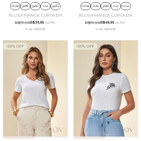
PP/36
P/38
M/40
G/42
GG/44
PP/36
P/38
M/40
G/42
GG/44
BLUSA MANGA CURTA EM
BLUSA MANGA CURTA EM
MALHA DE ALGODÃO ROSA
MALHA TRICOT FLAMÊ
R$79,90
R$99,90
R$39,95
no Pix
R$49,95
no Pix
PÓ - DOCE TRAMA
VERDE CHÁ - DOCE TRAMA
1x
de
R$39,95
1x
de
R$49,95
-
50
%
OFF
-
50
%
OFF