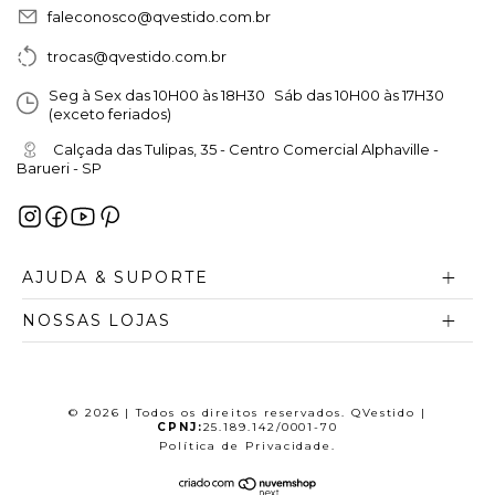
Explore a nossa seleção, aproveite os
faleconosco@qvestido.com.br
descontos e parcele as suas compras em
trocas@qvestido.com.br
até 10x sem juros, com toda a segurança e o
Seg à Sex das 10H00 às 18H30 Sáb das 10H00 às 17H30
(exceto feriados)
suporte especializado da QVestido. O seu
look dos sonhos está a apenas um clique de
Calçada das Tulipas, 35 - Centro Comercial Alphaville -
Barueri - SP
distância.
AJUDA & SUPORTE
NOSSAS LOJAS
© 2026 | Todos os direitos reservados. QVestido |
CPNJ:
25.189.142/0001-70
Política de Privacidade
.