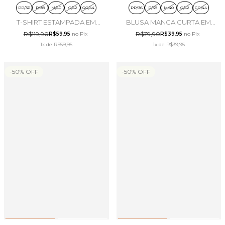
PP/36
P/38
M/40
G/42
GG/44
PP/36
P/38
M/40
G/42
GG/44
T-SHIRT ESTAMPADA EM
BLUSA MANGA CURTA EM
TRICOT FLAMÊ BRANCO -
MALHA DE ALGODÃO
R$119,90
R$79,90
R$59,95
no Pix
R$39,95
no Pix
DOCE TRAMA
PRETO - DOCE TRAMA
1x
de
R$59,95
1x
de
R$39,95
-
50
%
OFF
-
50
%
OFF