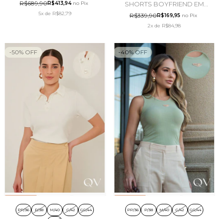
R$689,90
R$413,94
no Pix
SHORTS BOYFRIEND EM
JEANS ESCURO - DOCE
5x
de
R$82,79
R$339,90
R$169,95
no Pix
TRAMA
2x
de
R$84,98
-
50
%
OFF
-
40
%
OFF
PP/36
P/38
M/40
G/42
GG/44
PP/36
P/38
M/40
G/42
GG/44