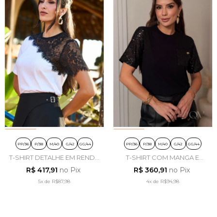
PP/36
P/38
M/40
G/42
GG/44
PP/36
P/38
M/40
G/42
GG/44
T-SHIRT DETALHE EM RENDA
T-SHIRT COM MANGA E
EM MALHA P&B - LUZIA
BOLSO PAETÊ EM MALHA
R$ 417,91
no Pix
R$ 360,91
no Pix
FAZZOLLI
PRETO - LUZIA FAZZOLLI
5x
de
R$87,98
4x
de
R$94,98