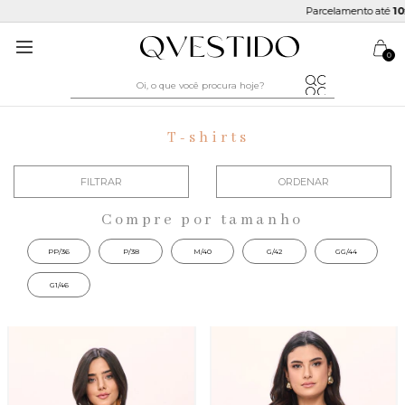
Parcelamento até
10x s
0
T-shirts
FILTRAR
ORDENAR
Compre por tamanho
PP/36
P/38
M/40
G/42
GG/44
G1/46