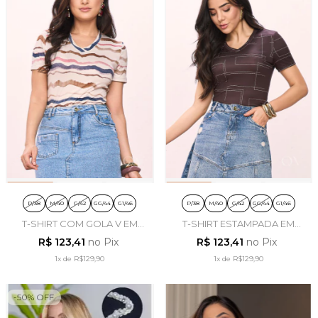
P/38
M/40
G/42
GG/44
G1/46
P/38
M/40
G/42
GG/44
G1/46
T-SHIRT COM GOLA V EM
T-SHIRT ESTAMPADA EM
MALHA ESTAMPADA -
MALHA GOLA V MARROM -
R$ 123,41
no Pix
R$ 123,41
no Pix
TITANIUM JEANS
TITANIUM JEANS
1x
de
R$129,90
1x
de
R$129,90
-
50
%
OFF