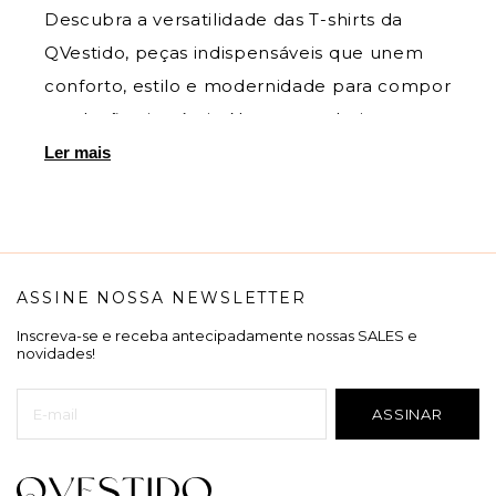
Descubra a versatilidade das T-shirts da
QVestido, peças indispensáveis que unem
conforto, estilo e modernidade para compor
produções incríveis. Nossa curadoria
seleciona modelos com tecidos de toque
Ler mais
macio e caimento impecável, perfeitos para
serem usados sozinhos ou como base em
sobreposições sofisticadas, como sob
blazers ou jaquetas. Seja com estampas
ASSINE NOSSA NEWSLETTER
exclusivas, bordados delicados ou em cores
Inscreva-se e receba antecipadamente nossas SALES e
sóbrias e atemporais, nossas T-shirts elevam
novidades!
o visual casual sem perder a discrição e a
elegância. Trabalhamos com marcas
referência no segmento, como Hapuk,
Titanium Jeans, Via Tolentino, Luzia Fazzolli