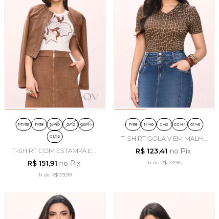
PP/36
P/38
M/40
G/42
GG/44
P/38
M/40
G/42
GG/44
G1/46
G1/46
T-SHIRT GOLA V EM MALHA
ESTAMPADA CORRIDA -
T-SHIRT COM ESTAMPA EM
R$ 123,41
no Pix
TITANIUM JEANS
MALHA OFF WHITE -
R$ 151,91
no Pix
1x
de
R$129,90
TITANIUM JEANS
1x
de
R$159,90