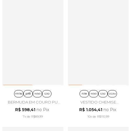
PP/36
P/38
M/40
G/42
P/38
M/40
G/42
GG/44
BERMUDA EM COURO PU
VESTIDO CHEMISE
MARROM - ARTSY
PESPONTO EM VISCOSE
R$ 598,41
no Pix
R$ 1.054,41
no Pix
AZUL - ARTSY
7x
de
R$89,99
10x
de
R$110,99