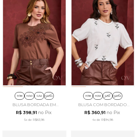
P/38
M/40
G/42
GG/44
P/38
M/40
G/42
GG/44
BLUSA BORDADA EM
BLUSA COM BORDADO
VISCOLYCRA MARROM -
FLORAL EM VISCOLYCRA
R$ 398,91
no Pix
R$ 360,91
no Pix
ARTSY
OFF WHITE - ARTSY
5x
de
R$83,98
4x
de
R$94,98