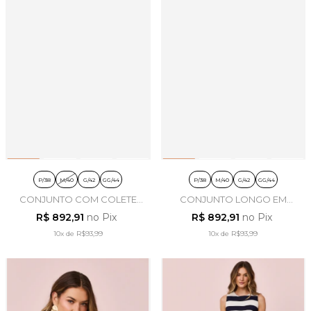
P/38
M/40
G/42
GG/44
P/38
M/40
G/42
GG/44
CONJUNTO COM COLETE
CONJUNTO LONGO EM
EM POLIESTER AZUL - ARTSY
POLIESTER LISTRADO -
R$ 892,91
no Pix
R$ 892,91
no Pix
ARTSY
10x
de
R$93,99
10x
de
R$93,99