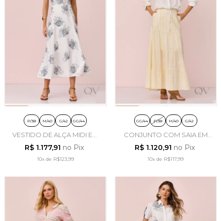
P/38
M/40
G/42
GG/44
GG/44
P/38
M/40
G/42
VESTIDO DE ALÇA MIDI EM
CONJUNTO COM SAIA EM
VISCOLINHO ESTAMPADO -
VISCOSE OFF WHITE -
R$ 1.177,91
no Pix
R$ 1.120,91
no Pix
ARTSY
ARTSY
10x
de
R$123,99
10x
de
R$117,99