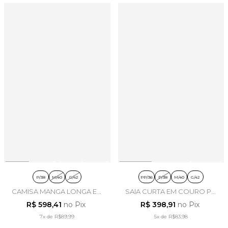
P/38
M/40
G/42
PP/36
P/38
M/40
G/42
CAMISA MANGA LONGA EM
SAIA CURTA EM COURO PU
VISCOSE OFF WHITE -
PRETO - ARTSY
R$ 598,41
no Pix
R$ 398,91
no Pix
ARTSY
7x
de
R$89,99
5x
de
R$83,98