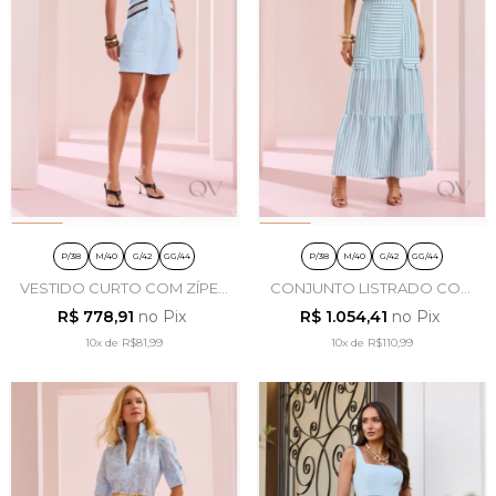
P/38
M/40
G/42
GG/44
P/38
M/40
G/42
GG/44
VESTIDO CURTO COM ZÍPER
CONJUNTO LISTRADO COM
FRONTAL EM ALFAIATARIA
BOLSOS EM POLIÉSTER
R$ 778,91
no Pix
R$ 1.054,41
no Pix
AZUL CLARO - ARTSY
AZUL CLARO - ARTSY
10x
de
R$81,99
10x
de
R$110,99