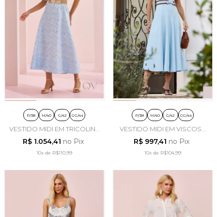
P/38
M/40
G/42
GG/44
P/38
M/40
G/42
GG/44
VESTIDO MIDI EM TRICOLINE
VESTIDO MIDI EM VISCOSE
AZUL CÉU - ARTSY
AZUL CLARO - ARTSY
R$ 1.054,41
no Pix
R$ 997,41
no Pix
10x
de
R$110,99
10x
de
R$104,99