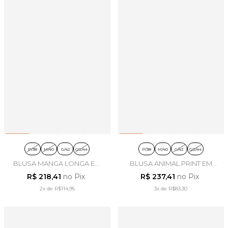
P/38
M/40
G/42
GG/44
P/38
M/40
G/42
GG/44
BLUSA MANGA LONGA EM
BLUSA ANIMAL PRINT EM
TULE XADREZ MARROM -
TULE PRETO - ARTSY
R$ 218,41
no Pix
R$ 237,41
no Pix
ARSTY
2x
de
R$114,95
3x
de
R$83,30