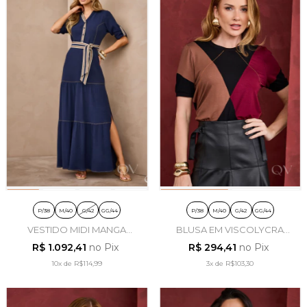
P/38
M/40
G/42
GG/44
P/38
M/40
G/42
GG/44
VESTIDO MIDI MANGA
BLUSA EM VISCOLYCRA
LONGA EM POLIÉSTER
PRETO - ARTSY
R$ 1.092,41
no Pix
R$ 294,41
no Pix
MARINHO - ARTSY
10x
de
R$114,99
3x
de
R$103,30