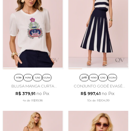
P/38
M/40
G/42
GG/44
P/38
M/40
G/42
GG/44
BLUSA MANGA CURTA
CONJUNTO GODÊ EVASÊ
ESTAMPADA EM VISCOSE
LISTRADO EM LINHO AZUL
R$ 379,91
no Pix
R$ 997,41
no Pix
OFF WHITE - ARTSY
MARINHO - ARTSY
4x
de
R$99,98
10x
de
R$104,99