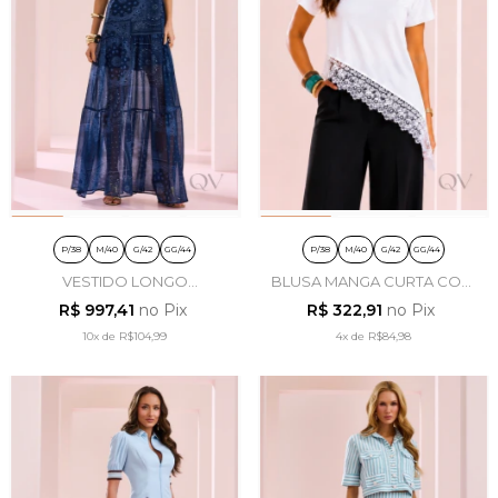
P/38
M/40
G/42
GG/44
P/38
M/40
G/42
GG/44
VESTIDO LONGO
BLUSA MANGA CURTA COM
ESTAMPADO EM CHIFFON
RENDA EM VISCOLYCRA
R$ 997,41
no Pix
R$ 322,91
no Pix
AZUL MARINHO - ARTSY
OFF WHITE - ARTSY
10x
de
R$104,99
4x
de
R$84,98