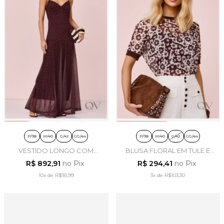
P/38
M/40
G/42
GG/44
P/38
M/40
G/42
GG/44
VESTIDO LONGO COM
BLUSA FLORAL EM TULE E
POÁS EM TULE E VISCO
VISCO MARROM - ARTSY
R$ 892,91
no Pix
R$ 294,41
no Pix
MARROM - ARTSY
10x
de
R$93,99
3x
de
R$103,30