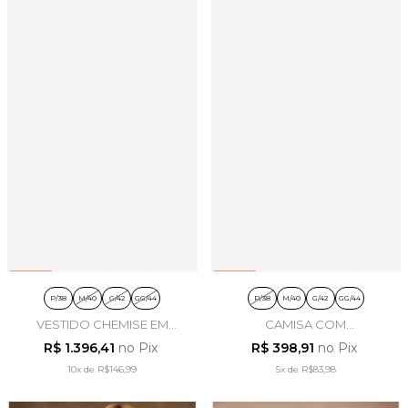
P/38
M/40
G/42
GG/44
P/38
M/40
G/42
GG/44
VESTIDO CHEMISE EM
CAMISA COM
VISCOSE MARROM CAFÉ -
ABOTOAMENTO NAS
R$ 1.396,41
no Pix
R$ 398,91
no Pix
ARTSY
COSTAS EM VISCOSE
10x
de
R$146,99
BORDÔ - ARTSY
5x
de
R$83,98