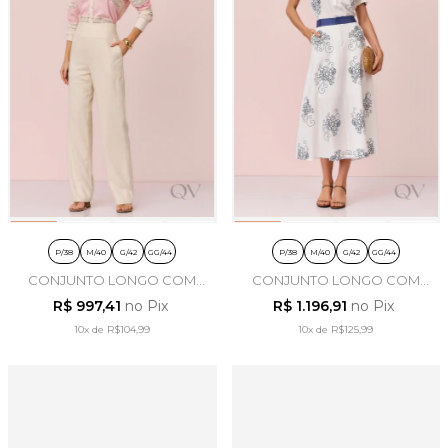
P/38
M/40
G/42
GG/44
P/38
M/40
G/42
GG/44
CONJUNTO LONGO COM
CONJUNTO LONGO COM
RECORTES DE RENDA EM
BORDADO FLORAIS EM
R$ 997,41
no Pix
R$ 1.196,91
no Pix
VISCOSE BEGE - ARTSY
VISCOSE OFF WHITE -
10x
de
R$104,99
10x
de
ARTSY
R$125,99