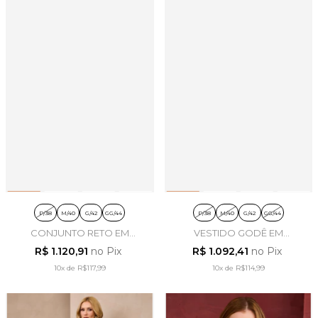
P/38
M/40
G/42
GG/44
P/38
M/40
G/42
GG/44
CONJUNTO RETO EM
VESTIDO GODÊ EM
VISCOLINHO PRETO - ARTSY
CHIFFON MARSALA FLORAL
R$ 1.120,91
no Pix
R$ 1.092,41
no Pix
- ARTSY
10x
de
R$117,99
10x
de
R$114,99