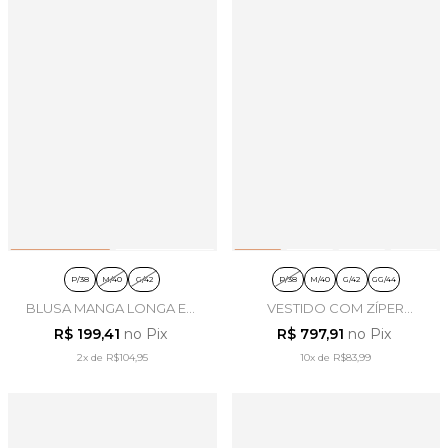
P/38
M/40
G/42
P/38
M/40
G/42
GG/44
BLUSA MANGA LONGA EM
VESTIDO COM ZÍPER
TULE MARROM - ARTSY
FRONTAL EM VISCOSE
R$ 199,41
no Pix
R$ 797,91
no Pix
PRETO - ARTSY
2x
de
R$104,95
10x
de
R$83,99