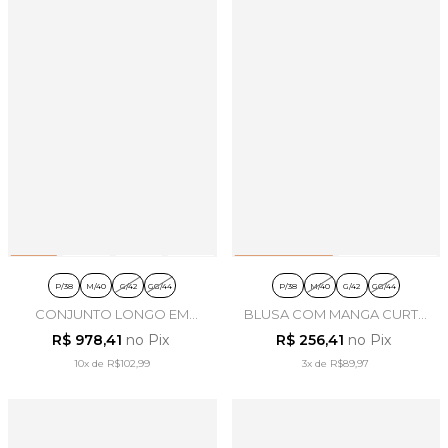
P/38
M/40
G/42
GG/44
P/38
M/40
G/42
GG/44
CONJUNTO LONGO EM
BLUSA COM MANGA CURTA
LINHO MARROM - ARSTY
EM VISCOSE OFF WHITE -
R$ 978,41
no Pix
R$ 256,41
no Pix
ARSTY
10x
de
R$102,99
3x
de
R$89,97