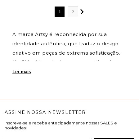
1
2
A marca Artsy é reconhecida por sua
identidade autêntica, que traduz o design
criativo em peças de extrema sofisticação.
Na QVestido, selecionamos o melhor das
coleções Artsy para atender à mulher que
Ler mais
busca um visual diferenciado, mas que
respeita os princípios da elegância e da
moderação. As peças Artsy se destacam
pelo uso de tecidos nobres, estampas
ASSINE NOSSA NEWSLETTER
exclusivas e uma modelagem que valoriza a
Inscreva-se e receba antecipadamente nossas SALES e
silhueta feminina com requinte. Seja em um
novidades!
vestido com detalhes minuciosos ou em um