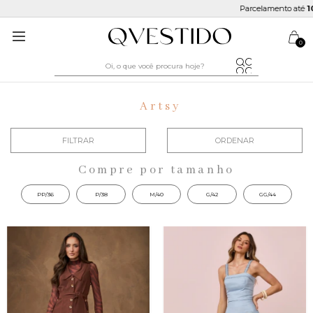
Parcelamento até
10x sem juros
0
Artsy
FILTRAR
ORDENAR
Compre por tamanho
PP/36
P/38
M/40
G/42
GG/44