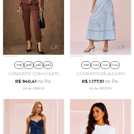
P/38
M/40
G/42
GG/44
P/38
M/40
G/42
GG/44
CONJUNTO COM COLETE
CONJUNTO DE ALÇA EM
EM POLIÉSTER MARROM -
VISCOLINHO AZUL - ARTSY
R$ 940,41
no Pix
R$ 1.177,91
no Pix
ARTSY
10x
de
R$98,99
10x
de
R$123,99