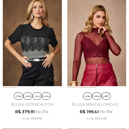
P/38
M/40
G/42
GG/44
P/38
M/40
G/42
BLUSA LISTRADA COM
BLUSA MANGA LONGA EM
RENDA EM VISCOSE PRETO
TULE BORDÔ - ARTSY
R$ 379,91
no Pix
R$ 199,41
no Pix
- ARTSY
4x
de
R$99,98
2x
de
R$104,95