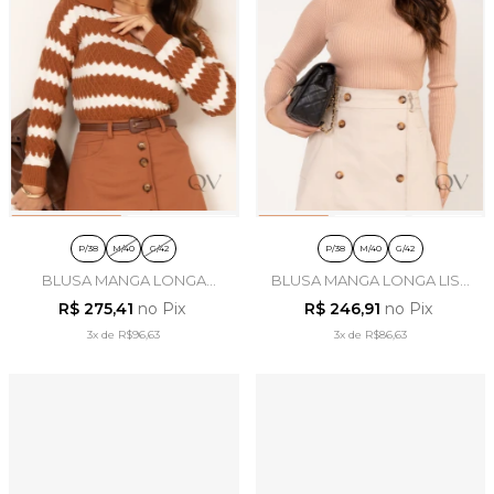
P/38
M/40
G/42
P/38
M/40
G/42
BLUSA MANGA LONGA
BLUSA MANGA LONGA LISA
LISTRADA EM TRICOT
EM TRICOT BEGE - LEKAZIS
R$ 275,41
no Pix
R$ 246,91
no Pix
CARAMELO - LEKAZIS
3x
de
R$96,63
3x
de
R$86,63