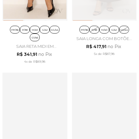
PP/36
P/38
M/40
G/42
GG/44
PP/36
P/38
M/40
G/42
GG/44
G1/46
SAIA LONGA COM BOTÕES
EM SARJA MARROM -
SAIA RETA MIDI EM
R$ 417,91
no Pix
LEKAZIS
ALFAIATARIA PRETO -
R$ 341,91
no Pix
5x
de
R$87,98
LEKAZIS
4x
de
R$89,98