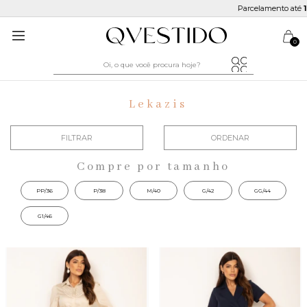
Parcelamento até
10x sem juros
0
Lekazis
FILTRAR
ORDENAR
Compre por tamanho
PP/36
P/38
M/40
G/42
GG/44
G1/46