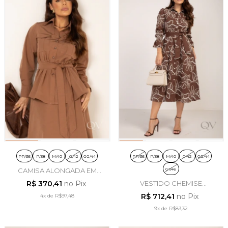
PP/36
P/38
M/40
G/42
GG/44
PP/36
P/38
M/40
G/42
GG/44
G1/46
CAMISA ALONGADA EM
COTTON COAT CARAMELO -
R$ 370,41
no Pix
VESTIDO CHEMISE
LEKAZIS
BORDADO EM LAISE
R$ 712,41
no Pix
4x
de
R$97,48
MARROM - LEKAZIS
9x
de
R$83,32