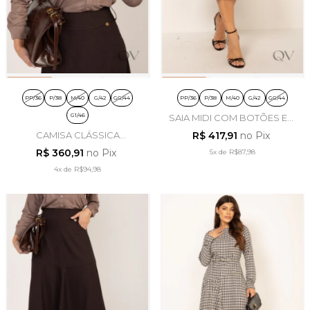
PP/36
P/38
M/40
G/42
GG/44
PP/36
P/38
M/40
G/42
GG/44
G1/46
SAIA MIDI COM BOTÕES EM
SARJA VERDE - LEKAZIS
CAMISA CLÁSSICA
R$ 417,91
no Pix
BORDADA EM MALHA
R$ 360,91
no Pix
5x
de
R$87,98
SUEDE MARROM - LEKAZIS
4x
de
R$94,98