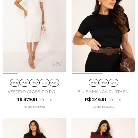
PP/36
P/38
M/40
G/42
GG/44
P/38
M/40
G/42
VESTIDO CLÁSSICO POLO
BLUSA MANGA CURTA EM
EM MOLETINHO CRU -
TRICOT PRETO - LEKAZIS
R$ 379,91
no Pix
R$ 246,91
no Pix
LEKAZIS
4x
de
R$99,98
3x
de
R$86,63