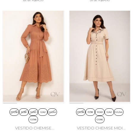
8x
de
R$84,99
9x
de
R$84,43
PP/36
P/38
M/40
G/42
GG/44
PP/36
P/38
M/40
G/42
GG/44
G1/46
G1/46
VESTIDO CHEMISE
VESTIDO CHEMISE MIDI
BORDADO EM ALGODÃO
COM BORDADO EM