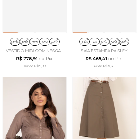
PP/36
P/38
M/40
G/42
GG/44
PP/36
P/38
M/40
G/42
GG/44
VESTIDO MIDI COM NESGAS
SAIA ESTAMPA PAISLEY
EM ALFAIATARIA VERDE -
PLISSADA EM ALFAIATARIA
R$ 778,91
no Pix
R$ 465,41
no Pix
LEKAZIS
FENDI - LEKAZIS
10x
de
R$81,99
6x
de
R$81,65