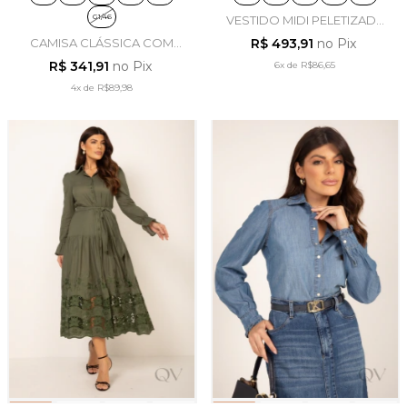
G1/46
VESTIDO MIDI PELETIZADA
EM SARJA AZUL MARINHO -
CAMISA CLÁSSICA COM
R$ 493,91
no Pix
LEKAZIS
RENDA EM TRICOLINE
R$ 341,91
no Pix
6x
de
R$86,65
PRETO - LEKAZIS
4x
de
R$89,98