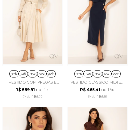
PP/36
P/38
M/40
G/42
GG/44
PP/36
P/38
M/40
G/42
GG/44
VESTIDO COM PREGAS E
VESTIDO CLÁSSICO MIDI EM
BORDADO EM TRICOLINE
ALFAIATARIA AZUL MARINHO
R$ 569,91
no Pix
R$ 465,41
no Pix
BEGE - LEKAZIS
- LEKAZIS
7x
de
R$85,70
6x
de
R$81,65