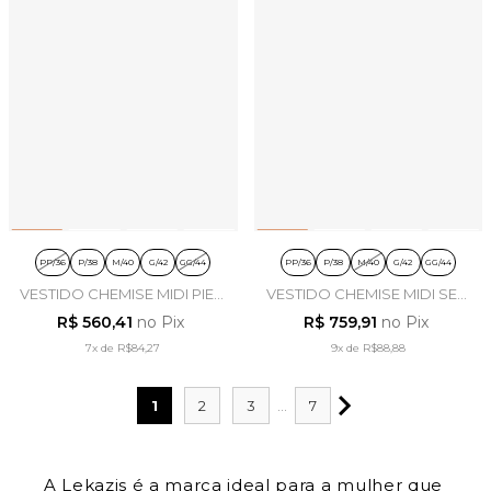
PP/36
P/38
M/40
G/42
GG/44
PP/36
P/38
M/40
G/42
GG/44
VESTIDO CHEMISE MIDI PIED
VESTIDO CHEMISE MIDI SEM
DE POULE EM TWILL
MANGA EM ALFAIATARIA
R$ 560,41
no Pix
R$ 759,91
no Pix
MARROM - LEKAZIS
AZUL - LEKAZIS
7x
de
R$84,27
9x
de
R$88,88
1
2
3
...
7
A Lekazis é a marca ideal para a mulher que