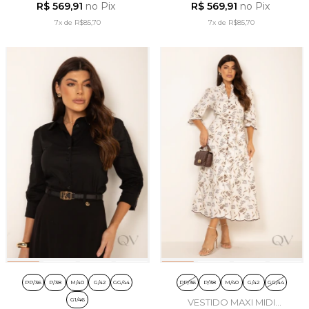
R$ 569,91
no Pix
R$ 569,91
no Pix
NUDE - LEKAZIS
ALFAIATARIA BEGE - LEKAZIS
7x
de
R$85,70
7x
de
R$85,70
PP/36
P/38
M/40
G/42
GG/44
PP/36
P/38
M/40
G/42
GG/44
G1/46
VESTIDO MAXI MIDI