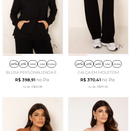
PP/36
P/38
M/40
G/42
GG/44
PP/36
P/38
M/40
G/42
GG/44
BLUSA PERSONALIZADA EM
CALÇA EM MOLETOM
MOLETOM PRETO - LEKAZIS
PRETO - LEKAZIS
R$ 398,91
no Pix
R$ 370,41
no Pix
5x
de
R$83,98
4x
de
R$97,48