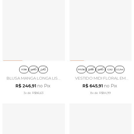
P/38
M/40
G/42
PP/36
P/38
M/40
G/42
GG/44
BLUSA MANGA LONGA LISA
VESTIDO MIDI FLORAL EM
EM TRICOT PRETO - LEKAZIS
CAMBRAIA BORDADO AZUL
R$ 246,91
no Pix
R$ 645,91
no Pix
MARINHO - LEKAZIS
3x
de
R$86,63
8x
de
R$84,99