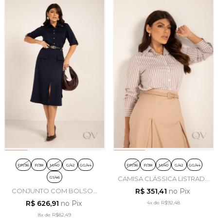
PP/36
P/38
M/40
G/42
GG/44
PP/36
P/38
M/40
G/42
GG/44
G1/46
CAMISA CLÁSSICA LISTRADA
EM TRICOLINE NUDE -
CONJUNTO COM BOLSOS
R$ 351,41
no Pix
LEKAZIS
EM ALFAIATARIA AZUL
R$ 626,91
no Pix
4x
de
R$92,48
MARINHO - LEKAZIS
8x
de
R$82,49