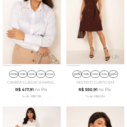
PP/36
P/38
M/40
G/42
GG/44
PP/36
P/38
M/40
G/42
GG/44
CAMISA CLÁSSICA MANGA
VESTIDO CURTO EM
LONGA EM TRICOLINE
ALFAIATARIA MARROM -
R$ 417,91
no Pix
R$ 550,91
no Pix
BRANCO - LEKAZIS
LEKAZIS
5x
de
R$87,98
7x
de
R$82,84