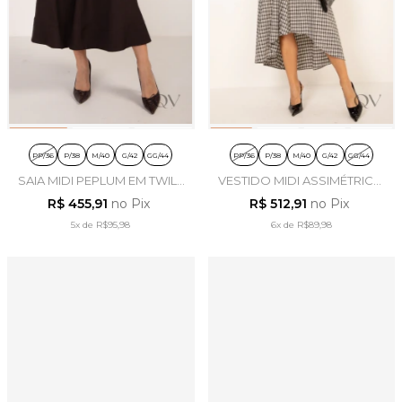
PP/36
P/38
M/40
G/42
GG/44
PP/36
P/38
M/40
G/42
GG/44
SAIA MIDI PEPLUM EM TWILL
VESTIDO MIDI ASSIMÉTRICO
MARROM - LEKAZIS
EM FLANELADO XADREZ -
R$ 455,91
no Pix
R$ 512,91
no Pix
LEKAZIS
5x
de
R$95,98
6x
de
R$89,98