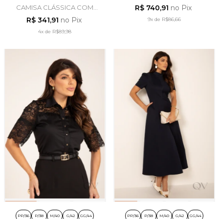
BORDADO EM ALGODÃO
CAMISA CLÁSSICA COM
R$ 740,91
no Pix
CRU - LEKAZIS
ENTREMEIOS EM TRICOLINE
R$ 341,91
no Pix
9x
de
R$86,66
PRETO - LEKAZIS
4x
de
R$89,98
PP/36
P/38
M/40
G/42
GG/44
PP/36
P/38
M/40
G/42
GG/44