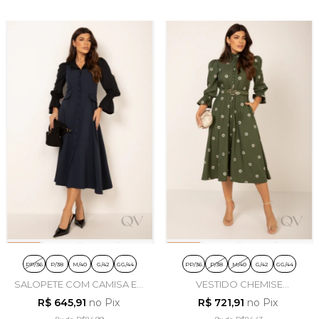
PP/36
P/38
M/40
G/42
GG/44
PP/36
P/38
M/40
G/42
GG/44
SALOPETE COM CAMISA EM
VESTIDO CHEMISE
VISCOSE AZUL MARINHO E
BORDADO EM ALFAIATARIA
R$ 645,91
no Pix
R$ 721,91
no Pix
PRETO - LEKAZIS
VERDE - LEKAZIS