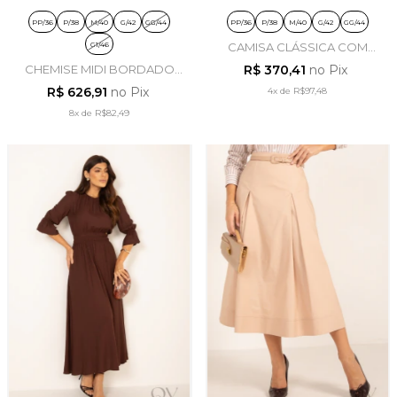
PP/36
P/38
M/40
G/42
GG/44
PP/36
P/38
M/40
G/42
GG/44
G1/46
CAMISA CLÁSSICA COM
FRUFRU EM JEANS DENIM -
CHEMISE MIDI BORDADO
R$ 370,41
no Pix
LEKAZIS
EM CAMBRAIA VERDE
R$ 626,91
no Pix
4x
de
R$97,48
MILITAR - LEKAZIS
8x
de
R$82,49