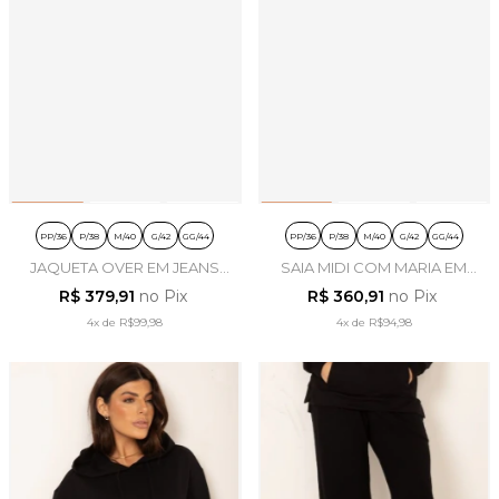
PP/36
P/38
M/40
G/42
GG/44
PP/36
P/38
M/40
G/42
GG/44
JAQUETA OVER EM JEANS
SAIA MIDI COM MARIA EM
DENIM - LEKAZIS
MOLETINHO OFF WHITE -
R$ 379,91
no Pix
R$ 360,91
no Pix
LEKAZIS
4x
de
R$99,98
4x
de
R$94,98