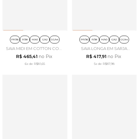
PP/36
P/38
M/40
G/42
GG/44
PP/36
P/38
M/40
G/42
GG/44
SAIA MIDI EM COTTON COAT
SAIA LONGA EM SARJA
CARAMELO - LEKAZIS
NUDE - LEKAZIS
R$ 465,41
no Pix
R$ 417,91
no Pix
6x
de
R$81,65
5x
de
R$87,98