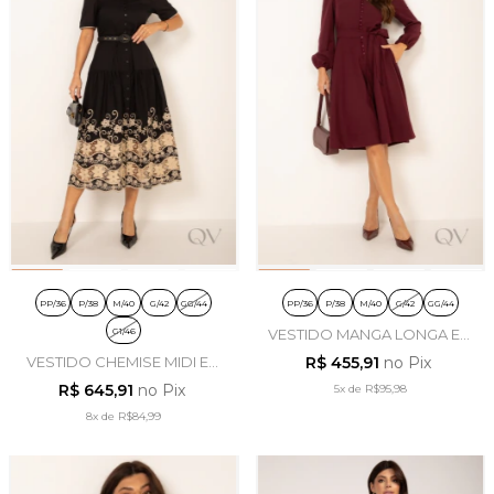
PP/36
P/38
M/40
G/42
GG/44
PP/36
P/38
M/40
G/42
GG/44
G1/46
VESTIDO MANGA LONGA EM
ALFAIATARIA BORDÔ -
VESTIDO CHEMISE MIDI EM
R$ 455,91
no Pix
LEKAZIS
ALGODÃO BORDADO
R$ 645,91
no Pix
5x
de
R$95,98
PRETO - LEKAZIS
8x
de
R$84,99