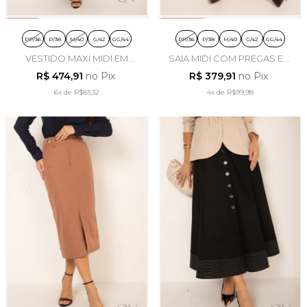
PP/36
P/38
M/40
G/42
GG/44
PP/36
P/38
M/40
G/42
GG/44
VESTIDO MAXI MIDI EM
SAIA MIDI COM PREGAS EM
VISCOSE MARROM -
TRICOLINE NUDE - LEKAZIS
R$ 474,91
no Pix
R$ 379,91
no Pix
LEKAZIS
6x
de
R$83,32
4x
de
R$99,98