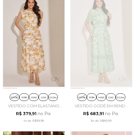
PP/36
P/38
M/40
G/42
GG/44
PP/36
P/38
M/40
G/42
GG/44
VESTIDO COM ELASTANO
VESTIDO GODÊ EM RENDA
EM TULE ESTAMPADO - TATA
COM LASTEX VERDE - TATA
R$ 379,91
no Pix
R$ 683,91
no Pix
MARTELLO
MARTELLO
4x
de
R$99,98
8x
de
R$89,99