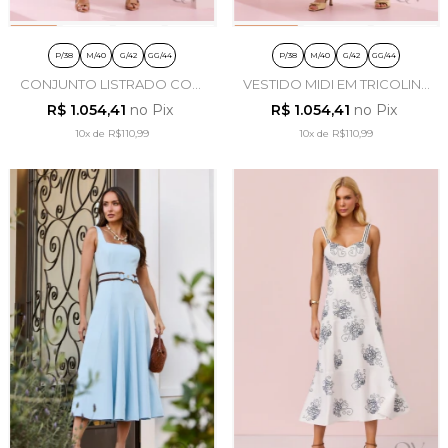
P/38
M/40
G/42
GG/44
P/38
M/40
G/42
GG/44
CONJUNTO LISTRADO COM
VESTIDO MIDI EM TRICOLINE
BOLSOS EM POLIÉSTER
AZUL CÉU - ARTSY
R$ 1.054,41
no Pix
R$ 1.054,41
no Pix
AZUL CLARO - ARTSY
10x
de
R$110,99
10x
de
R$110,99