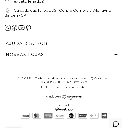
(exceto feriados)
refinamento que o seu estilo exige. Explore
nosso catálogo por marca, conheça o DNA
Calçada das Tulipas, 35 - Centro Comercial Alphaville -
Barueri - SP
de cada uma de nossas parceiras e
aproveite a facilidade de comprar online
com a segurança e o atendimento
AJUDA & SUPORTE
especializado da QVestido, sua referência
em moda feminina de alto padrão.
NOSSAS LOJAS
© 2026 | Todos os direitos reservados. QVestido |
CPNJ:
25.189.142/0001-70
Política de Privacidade
.
Feito pela