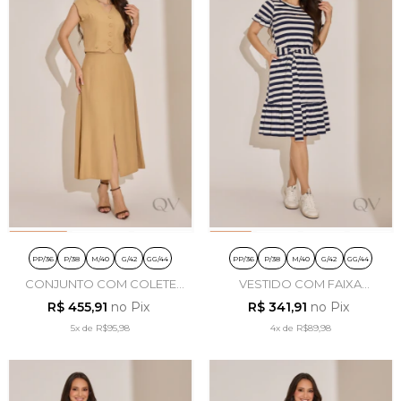
PP/36
P/38
M/40
G/42
GG/44
PP/36
P/38
M/40
G/42
GG/44
CONJUNTO COM COLETE
VESTIDO COM FAIXA
EM ALFAIATARIA TOSCANA
LISTRADO EM MALHA
R$ 455,91
no Pix
R$ 341,91
no Pix
BEGE - TATA MARTELLO
CONFORTO FIO TINTO AZUL
5x
de
R$95,98
MARINHO - TATA MARTELLO
4x
de
R$89,98