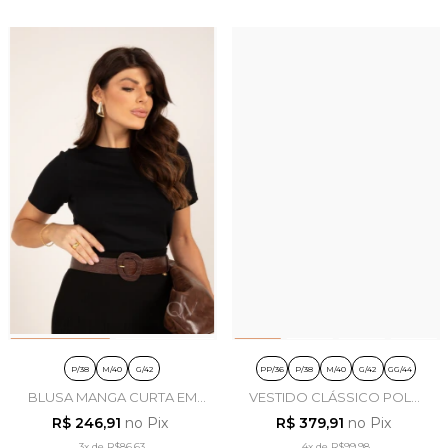
P/38
M/40
G/42
PP/36
P/38
M/40
G/42
GG/44
BLUSA MANGA CURTA EM
VESTIDO CLÁSSICO POLO
TRICOT PRETO - LEKAZIS
EM MOLETINHO CRU -
R$ 246,91
no Pix
R$ 379,91
no Pix
LEKAZIS
3x
de
R$86,63
4x
de
R$99,98