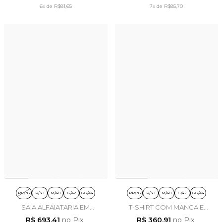
6x
de
R$81,65
7x
de
R$85,70
PP/36
P/38
M/40
G/42
GG/44
PP/36
P/38
M/40
G/42
GG/44
SAIA ALFAIATARIA EM
T-SHIRT COM MANGA E
CHIFFON E RENDA PRETO -
BOLSO PAETÊ EM MALHA
R$ 693,41
no Pix
R$ 360,91
no Pix