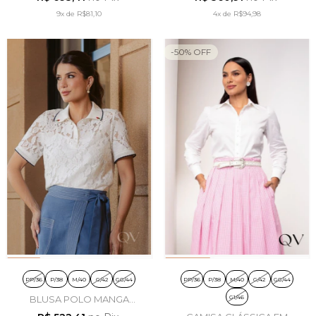
LUZIA FAZZOLLI
PRETO - LUZIA FAZZOLLI
9x
de
R$81,10
4x
de
R$94,98
-
50
%
OFF
PP/36
P/38
M/40
G/42
GG/44
PP/36
P/38
M/40
G/42
GG/44
G1/46
BLUSA POLO MANGA
CURTA EM RENDA OFF