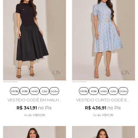
PP/36
P/38
M/40
G/42
GG/44
PP/36
P/38
M/40
G/42
GG/44
VESTIDO GODÊ EM MALHA
VESTIDO CURTO GODÊ EM
CANELADA E TRICOLINE
COTTON LINHO LISTRADO -
R$ 341,91
no Pix
R$ 436,91
no Pix
PRETO - TATA MARTELLO
TATA MARTELLO
4x
de
R$89,98
5x
de
R$91,98