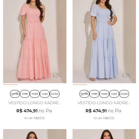
PP/36
P/38
M/40
G/42
GG/44
PP/36
P/38
M/40
G/42
GG/44
VESTIDO LONGO XADREZ
VESTIDO LONGO XADREZ
VICHY EM CREPE MABEL
VICHY EM CREPE MABEL -
R$ 474,91
no Pix
R$ 474,91
no Pix
ROSA - TATA MARTELLO
TATA MARTELLO
6x
de
R$83,32
6x
de
R$83,32