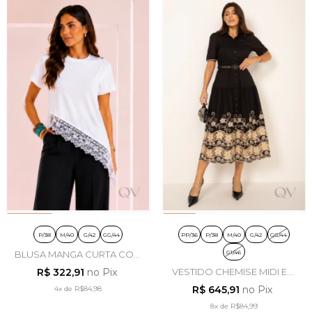
P/38
M/40
G/42
GG/44
PP/36
P/38
M/40
G/42
GG/44
G1/46
BLUSA MANGA CURTA COM
RENDA EM VISCOLYCRA
R$ 322,91
no Pix
VESTIDO CHEMISE MIDI EM
OFF WHITE - ARTSY
ALGODÃO BORDADO
R$ 645,91
no Pix
4x
de
R$84,98
PRETO - LEKAZIS
8x
de
R$84,99