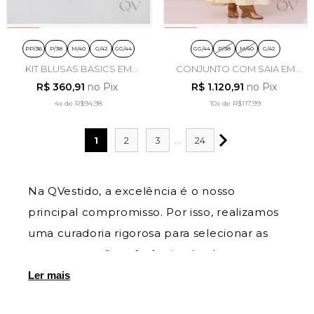
PP/36
P/38
M/40
G/42
GG/44
GG/44
P/38
M/40
G/42
KIT BLUSAS BASICS EM
CONJUNTO COM SAIA EM
MALHA PENTEADA PRETO
VISCOSE OFF WHITE -
R$ 360,91
no Pix
R$ 1.120,91
no Pix
OFF E MARROM - TATA
ARTSY
MARTELLO
4x
de
R$94,98
10x
de
R$117,99
1
2
3
...
24
Na QVestido, a excelência é o nosso
principal compromisso. Por isso, realizamos
uma curadoria rigorosa para selecionar as
marcas que são referência absoluta em
moda feminina evangélica e executiva no
Ler mais
Brasil. Cada etiqueta disponível em nosso