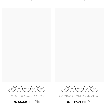
PP/36
P/38
M/40
G/42
GG/44
PP/36
P/38
M/40
G/42
GG/44
VESTIDO CURTO EM
CAMISA CLÁSSICA MANGA
ALFAIATARIA MARROM -
LONGA EM TRICOLINE
R$ 550,91
no Pix
R$ 417,91
no Pix
LEKAZIS
BRANCO - LEKAZIS