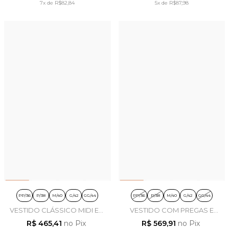
7x
de
R$82,84
5x
de
R$87,98
PP/36
P/38
M/40
G/42
GG/44
PP/36
P/38
M/40
G/42
GG/44
VESTIDO CLÁSSICO MIDI EM
VESTIDO COM PREGAS E
ALFAIATARIA AZUL MARINHO
BORDADO EM TRICOLINE
R$ 465,41
no Pix
R$ 569,91
no Pix
- LEKAZIS
BEGE - LEKAZIS