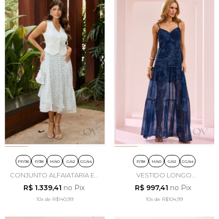
PP/36
P/38
M/40
G/42
GG/44
P/38
M/40
G/42
GG/44
CONJUNTO ALFAIATARIA EM
VESTIDO LONGO
CHIFFON YORIO POÁ -
ESTAMPADO EM CHIFFON
R$ 1.339,41
no Pix
R$ 997,41
no Pix
LUZIA FAZZOLLI
AZUL MARINHO - ARTSY
10x
de
R$140,99
10x
de
R$104,99