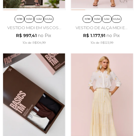
P/38
M/40
G/42
GG/44
P/38
M/40
G/42
GG/44
VESTIDO MIDI EM VISCOSE
VESTIDO DE ALÇA MIDI EM
AZUL CLARO - ARTSY
VISCOLINHO ESTAMPADO -
R$ 997,41
no Pix
R$ 1.177,91
no Pix
ARTSY
10x
de
R$104,99
10x
de
R$123,99