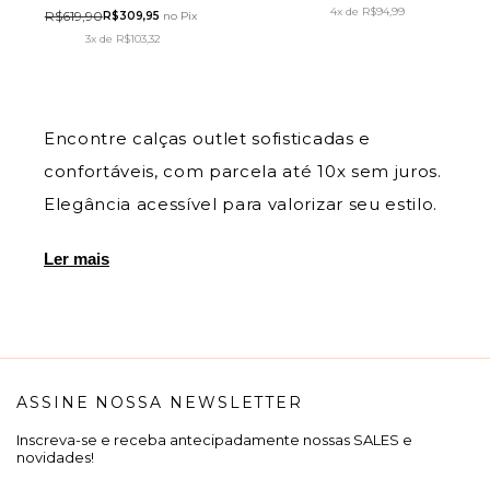
CUT VERDE ESCURO - LUZIA
4x
de
R$94,99
R$619,90
R$309,95
no Pix
FAZZOLLI
3x
de
R$103,32
Encontre calças outlet sofisticadas e
confortáveis, com parcela até 10x sem juros.
Elegância acessível para valorizar seu estilo.
Ler mais
ASSINE NOSSA NEWSLETTER
Inscreva-se e receba antecipadamente nossas SALES e
novidades!