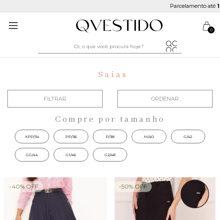
Parcelamento até
10x sem juros
0
Saias
FILTRAR
ORDENAR
Compre por tamanho
XPP/34
PP/36
P/38
M/40
G/42
GG/44
G1/46
G2/48
-
40
%
OFF
-
50
%
OFF