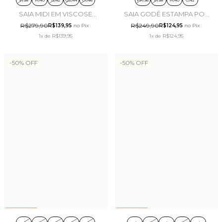
SAIA MIDI EM VISCOSE
SAIA GODÊ ESTAMPA POÁ
ROSA - PURO SHARMY
VERDE - PURO SHARMY
R$279,90
R$249,90
R$139,95
no Pix
R$124,95
no Pix
1x
de
R$139,95
1x
de
R$124,95
-
50
%
OFF
-
50
%
OFF