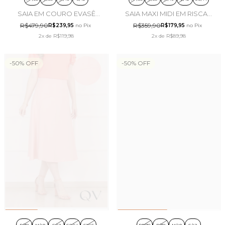
SAIA EM COURO EVASÊ
SAIA MAXI MIDI EM RISCAS
MARROM - ARTSY
DE GIZ OFF WHITE - LEKAZIS
R$479,90
R$359,90
R$239,95
no Pix
R$179,95
no Pix
2x
de
R$119,98
2x
de
R$89,98
-
50
%
OFF
-
50
%
OFF
P/38
M/40
G/42
GG/44
G1/46
PP/36
P/38
M/40
G/42