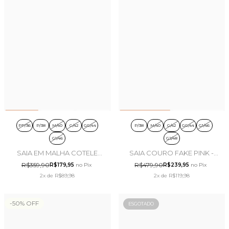
PP/36
P/38
M/40
G/42
GG/44
P/38
M/40
G/42
GG/44
G1/46
G1/46
G2/48
SAIA EM MALHA COTELE
SAIA COURO FAKE PINK -
CINZA - TITANIUM JEANS
TITANIUM JEANS
R$359,90
R$479,90
R$179,95
no Pix
R$239,95
no Pix
2x
de
R$89,98
2x
de
R$119,98
-
50
%
OFF
ESGOTADO