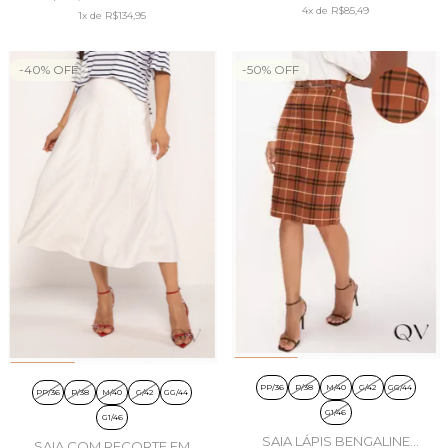
MARINHO - DOCE TRAMA
4x
de
R$85,49
PIM
1x
de
R$134,95
-
40
%
OFF
-
50
%
OFF
PP/36
P/38
M/40
G/42
GG/44
PP/36
P/38
M/40
G/42
GG/44
G1/46
G1/46
SAIA LÁPIS BENGALINE
SAIA COM RECORTE EM