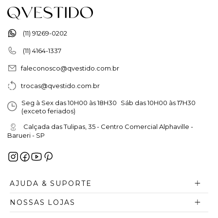
(11) 91269-0202
(11) 4164-1337
faleconosco@qvestido.com.br
trocas@qvestido.com.br
Seg à Sex das 10H00 às 18H30 Sáb das 10H00 às 17H30
(exceto feriados)
Calçada das Tulipas, 35 - Centro Comercial Alphaville -
Barueri - SP
AJUDA & SUPORTE
NOSSAS LOJAS